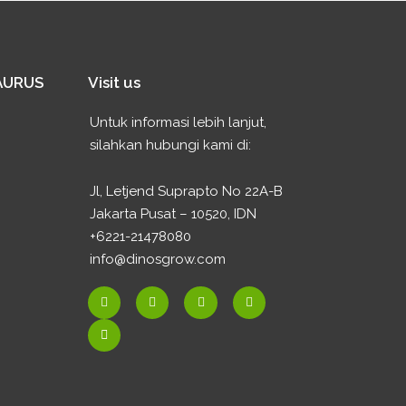
SAURUS
Visit us
Untuk informasi lebih lanjut,
silahkan hubungi kami di:
Jl, Letjend Suprapto No 22A-B
Jakarta Pusat – 10520, IDN
+6221-21478080
info@dinosgrow.com
F
E
I
W
Y
a
n
n
h
o
c
v
s
a
u
e
e
t
t
t
b
l
a
s
u
o
o
g
a
b
o
p
r
p
e