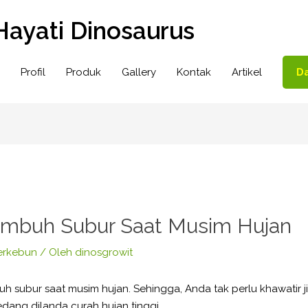
Hayati Dinosaurus
Profil
Produk
Gallery
Kontak
Artikel
Da
umbuh Subur Saat Musim Hujan
erkebun
/ Oleh
dinosgrowit
uh subur saat musim hujan. Sehingga, Anda tak perlu khawatir 
edang dilanda curah hujan tinggi.