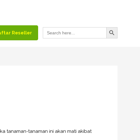
Search Button
Search
ftar Reseller
for:
jika tanaman-tanaman ini akan mati akibat