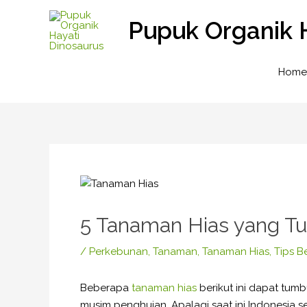
Lewati
Pupuk Organik 
ke
konten
Home
Post
navigation
5 Tanaman Hias yang T
/
Perkebunan
,
Tanaman
,
Tanaman Hias
,
Tips B
Beberapa
tanaman hias
berikut ini dapat tumb
musim penghujan. Apalagi saat ini Indonesia s