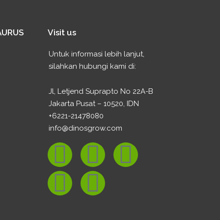
SAURUS
Visit us
Untuk informasi lebih lanjut,
silahkan hubungi kami di:
Jl, Letjend Suprapto No 22A-B
Jakarta Pusat – 10520, IDN
+6221-21478080
info@dinosgrow.com
F
Y
I
E
W
a
o
n
n
h
c
u
s
v
a