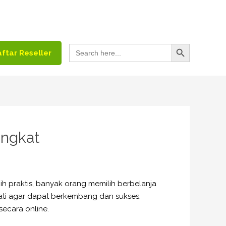
Search Button
Search
ftar Reseller
for:
ingkat
ih praktis, banyak orang memilih berbelanja
wati agar dapat berkembang dan sukses,
 secara online.