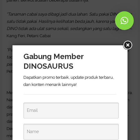
panen. Berikut adalah beberapa ulasannya.
“Tanaman cabai saya dibagi jadi dua lahan. Satu pakai DINO, yang
satu tidak pakai. Hasilnya kelihatan beda jauh, karena yang pakai
DINO tidak ada ulat sama sekali, sedangkan yang satu lagi ada.”
–
Kang Feri, Petani Cabai
“Panen saya meningkat signifikan setelah pakai DINO, dari yang
Gabung Member
tadinya 25 kg, sekarang jadi 60 kg. Bagus buat tanah, terutama
pas fase generatif. Tanaman jadi tahan penyakit.”
– Pak Andri,
DINOSAURUS
Petani Cabai Besar Hijau
Dapatkan promo terbaik, update produk terbaru,
dan konten menarik lainnya!
Merawat tanaman cabai memang membutuhkan perhatian ekstra.
Namun dengan produk yang tepat, prosesnya bisa lebih mudah
dan efektif. Pupuk Hayati DINOSAURUS hadir sebagai solusi
praktis untuk petani mengendalikan hama, menyuburkan tanah,
dan meningkatkan hasil panen cabai secara berkelanjutan.
Dengan menggunakannya secara tepat dan rutin, Anda dapat
mencegah hama pada tanaman cabai dan membantunya