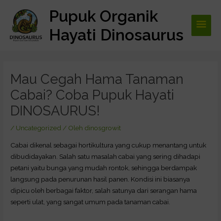
Lewati
Pupuk Organik
Men
ke
konten
Hayati Dinosaurus
Utam
Post
navigation
Mau Cegah Hama Tanaman
Cabai? Coba Pupuk Hayati
DINOSAURUS!
/
Uncategorized
/ Oleh
dinosgrowit
Cabai dikenal sebagai hortikultura yang cukup menantang untuk
dibudidayakan. Salah satu masalah cabai yang sering dihadapi
petani yaitu bunga yang mudah rontok, sehingga berdampak
langsung pada penurunan hasil panen. Kondisi ini biasanya
dipicu oleh berbagai faktor, salah satunya dari serangan hama
seperti ulat, yang sangat umum pada tanaman cabai.