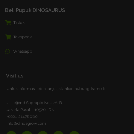
Beli Pupuk DINOSAURUS
Tiktok
Tokopedia
Whatsapp
Visit us
Untuk informasi lebih lanjut, silahkan hubungi kami di:
Jl, Letjend Suprapto No 22A-B
Jakarta Pusat – 10520, IDN
+6221-21478080
info@dinosgrow.com