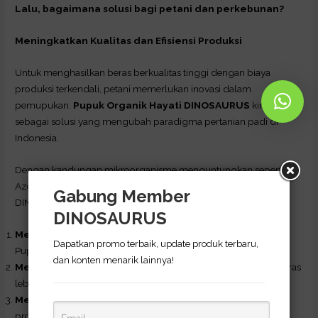
Lalu, bagaimana solusi bagi petani dan perkebunan?
Meningkatkan Kualitas dan Efisiensi Produksi
Untuk menghasilkan beras berkualitas tinggi dengan biaya
produksi terkendali, petani memerlukan inovasi dalam
pemupukan.
Pupuk Organik Hayati DINOSAURUS
kini hadir
sebagai solusi yang mengubah paradigma pertanian padi di
Indonesia.
Dengan kandungan mikroorganisme menguntungkan seperti
Azotobacter, Rhizobium, dan Bacillus Thuringiensis, Pupuk
Gabung Member
DINOSAURUS membantu:
DINOSAURUS
Mengurangi biaya produksi
hingga 50% karena pemakaian
Dapatkan promo terbaik, update produk terbaru,
Pupuk Kimia bisa dikurangi secara drastis.
dan konten menarik lainnya!
Meningkatkan hasil panen
hingga 50% dengan kualitas beras
lebih pulen, harum, dan bergizi.
Memperbaiki kesehatan tanah
secara alami sehingga
produktivitas lahan tetap terjaga untuk jangka panjang.