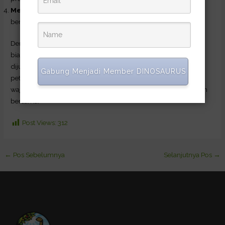
Menghasilkan beras organik
bebas residu kimia, sehingga
bernilai jual lebih tinggi.
Dengan Pupuk DINOSAURUS, petani tidak hanya menghemat
biaya, namun juga menghasilkan beras premium yang layak
dijual dengan harga lebih, menghasilkan solusi terbaik untuk
Gabung Menjadi Member DINOSAURUS
petani dan konsumen. Beras berkualitas tinggi dengan harga
wajar bukan lagi mimpi, tetapi realitas yang dapat kita wujudkan
bersama!
Post Views:
312
←
Pos Sebelumnya
Selanjutnya Pos
→