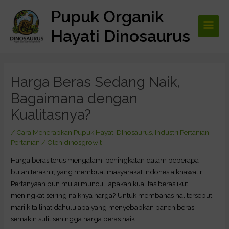
Lewati
Pupuk Organik
Men
ke
konten
Hayati Dinosaurus
Utam
Post
navigation
Harga Beras Sedang Naik,
Bagaimana dengan
Kualitasnya?
/
Cara Menerapkan Pupuk Hayati DInosaurus
,
Industri Pertanian
,
Pertanian
/ Oleh
dinosgrowit
Harga beras terus mengalami peningkatan dalam beberapa
bulan terakhir, yang membuat masyarakat Indonesia khawatir.
Pertanyaan pun mulai muncul: apakah kualitas beras ikut
meningkat seiring naiknya harga? Untuk membahas hal tersebut,
mari kita lihat dahulu apa yang menyebabkan panen beras
semakin sulit sehingga harga beras naik.