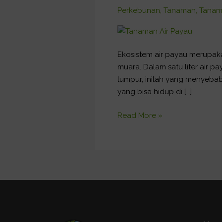
yang
Perkebunan
,
Tanaman
,
Tanam
Bisa
Hidup
di
Ekosistem air payau merupaka
Ekosistem
muara. Dalam satu liter air 
Air
lumpur, inilah yang menyebabk
Payau
yang bisa hidup di […]
Read More »