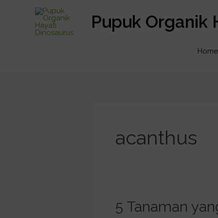
Lewati
Pupuk Organik 
ke
konten
Home
acanthus
5
5 Tanaman yang
Tanaman