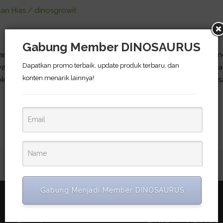
an Hias
/
dinosgrowit
Gabung Member DINOSAURUS
n ekosistem yang unik. Terdiri dari air asin dengan air tawar
Dapatkan promo terbaik, update produk terbaru, dan
payau, terkandung garam sebanyak 0,5–30 gram. Warnanya cokl
konten menarik lainnya!
an air payau terlihat keruh. Karena kondisinya yang tidak bias
Gabung Menjadi Member DINOSAURUS