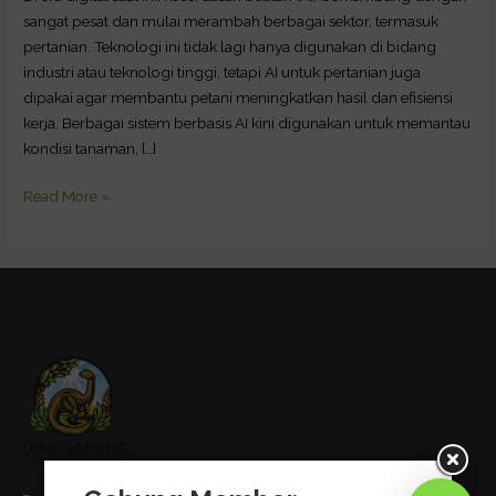
sangat pesat dan mulai merambah berbagai sektor, termasuk
pertanian. Teknologi ini tidak lagi hanya digunakan di bidang
industri atau teknologi tinggi, tetapi AI untuk pertanian juga
dipakai agar membantu petani meningkatkan hasil dan efisiensi
kerja. Berbagai sistem berbasis AI kini digunakan untuk memantau
kondisi tanaman, […]
Read More »