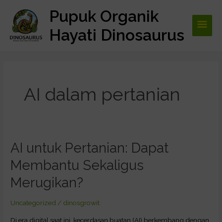
Lewati
Pupuk Organik
Men
ke
konten
Hayati Dinosaurus
Utam
AI dalam pertanian
AI untuk Pertanian: Dapat
AI
untuk
Membantu Sekaligus
Pertanian:
Dapat
Merugikan?
Membantu
Sekaligus
Uncategorized
/
dinosgrowit
Merugikan?
Di era digital saat ini, kecerdasan buatan (AI) berkembang dengan