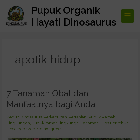
Lewati
Pupuk Organik
Men
ke
konten
Hayati Dinosaurus
Utam
apotik hidup
7 Tanaman Obat dan
7
Tanaman
Manfaatnya bagi Anda
Obat
dan
Kebun Dinosaurus
,
Perkebunan
,
Pertanian
,
Pupuk Ramah
Manfaatnya
Lingkungan
,
Pupuk ramah lingkungn
,
Tanaman
,
Tips Berkebun
,
bagi
Uncategorized
/
dinosgrowit
Anda