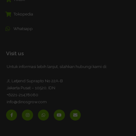
Tokopedia
Whatsapp
Visit us
Untuk informasi lebih lanjut, silahkan hubungi kami di:
Jl, Letjend Suprapto No 22A-B
Jakarta Pusat – 10520, IDN
+6221-21478080
info@dinosgrow.com
F
I
W
Y
E
a
n
h
o
n
c
s
a
u
v
e
t
t
t
e