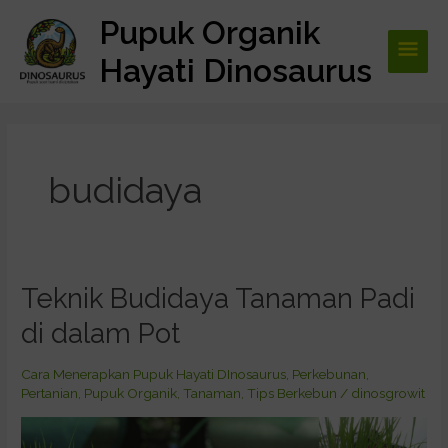
Lewati
Pupuk Organik
Men
ke
konten
Hayati Dinosaurus
Utam
budidaya
Teknik Budidaya Tanaman Padi
Teknik
Budidaya
di dalam Pot
Tanaman
Padi
Cara Menerapkan Pupuk Hayati DInosaurus
,
Perkebunan
,
di
Pertanian
,
Pupuk Organik
,
Tanaman
,
Tips Berkebun
/
dinosgrowit
dalam
Pot