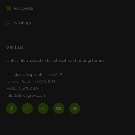
Tokopedia
Whatsapp
Visit us
Untuk informasi lebih lanjut, silahkan hubungi kami di:
Jl, Letjend Suprapto No 22A-B
Jakarta Pusat – 10520, IDN
+6221-21478080
info@dinosgrow.com
F
I
W
Y
E
a
n
h
o
n
c
s
a
u
v
e
t
t
t
e
b
a
s
u
l