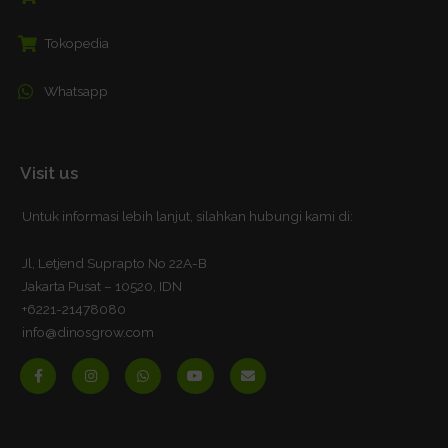
Tokopedia
Whatsapp
Visit us
Untuk informasi lebih lanjut, silahkan hubungi kami di:
Jl, Letjend Suprapto No 22A-B
Jakarta Pusat – 10520, IDN
+6221-21478080
info@dinosgrow.com
F
I
W
Y
E
a
n
h
o
n
c
s
a
u
v
e
t
t
t
e