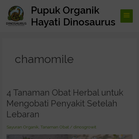
Lewati
Pupuk Organik
Men
ke
konten
Hayati Dinosaurus
Utam
chamomile
4 Tanaman Obat Herbal untuk
4
Tanaman
Mengobati Penyakit Setelah
Obat
Herbal
Lebaran
untuk
Mengobati
Sayuran Organik
,
Tanaman Obat
/
dinosgrowit
Penyakit