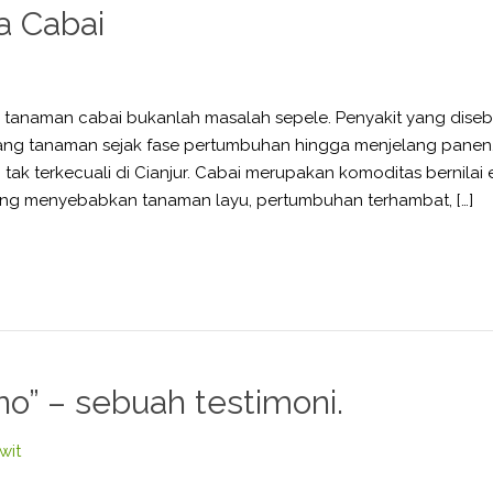
a Cabai
a tanaman cabai bukanlah masalah sepele. Penyakit yang dise
ang tanaman sejak fase pertumbuhan hingga menjelang pane
i, tak terkecuali di Cianjur. Cabai merupakan komoditas bernilai
 yang menyebabkan tanaman layu, pertumbuhan terhambat, […]
no” – sebuah testimoni.
wit