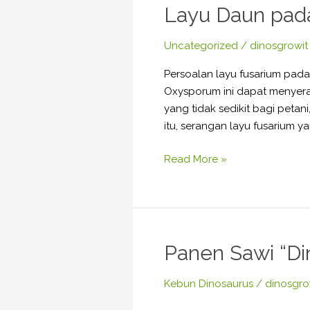
Layu Daun pad
di
Cianjur
Uncategorized
/
dinosgrowit
Membantu
Petani
Persoalan layu fusarium pad
Membasmi
Oxysporum ini dapat menyer
Layu
yang tidak sedikit bagi petan
Daun
itu, serangan layu fusarium
pada
Cabai
Read More »
Panen
Panen Sawi “Di
Sawi
“Dino”
Kebun Dinosaurus
/
dinosgro
–