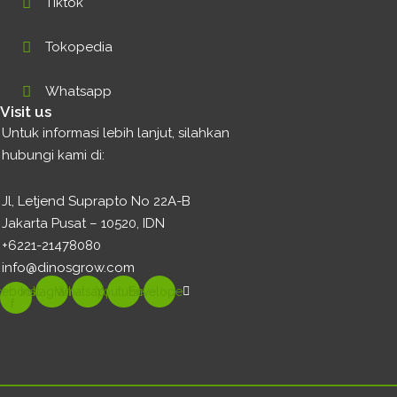
Tiktok
Tokopedia
Whatsapp
Visit us
Untuk informasi lebih lanjut, silahkan
hubungi kami di:
Jl, Letjend Suprapto No 22A-B
Jakarta Pusat – 10520, IDN
+6221-21478080
info@dinosgrow.com
cebook-
Instagram
Whatsapp
Youtube
Envelope
f