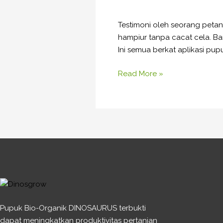
sebuah
testimoni.
Testimoni oleh seorang peta
hampiur tanpa cacat cela. B
Ini semua berkat aplikasi pu
Read More »
Pupuk Bio-Organik DINOSAURUS terbukti
dapat meningkatkan produktivitas pertanian