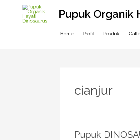
Lewati
Pupuk Organik 
ke
konten
Home
Profil
Produk
Galle
cianjur
Pupuk
Pupuk DINOSAU
DINOSAURUS