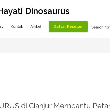
Hayati Dinosaurus
ry
Kontak
Artikel
Daftar Reseller
Search for
RUS di Cianjur Membantu Pet