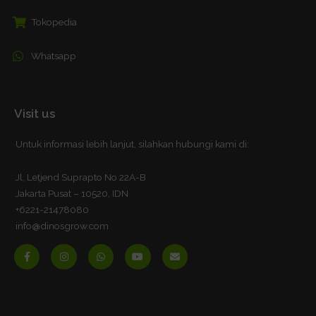
Tokopedia
Whatsapp
Visit us
Untuk informasi lebih lanjut, silahkan hubungi kami di:
Jl, Letjend Suprapto No 22A-B
Jakarta Pusat – 10520, IDN
+6221-21478080
info@dinosgrow.com
F
I
W
Y
E
a
n
h
o
n
c
s
a
u
v
e
t
t
t
e
b
a
s
u
l