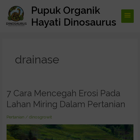
Lewati
Pupuk Organik
Men
ke
konten
Hayati Dinosaurus
Utam
drainase
7 Cara Mencegah Erosi Pada
7
Cara
Lahan Miring Dalam Pertanian
Mencegah
Erosi
Pertanian
/
dinosgrowit
Pada
Lahan
Miring