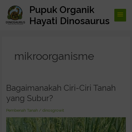
Lewati
Pupuk Organik
Men
ke
konten
Hayati Dinosaurus
Utam
mikroorganisme
Bagaimanakah Ciri-Ciri Tanah
Bagaimanakah
Ciri-
yang Subur?
Ciri
Tanah
Pembenah Tanah
/
dinosgrowit
yang
Subur?