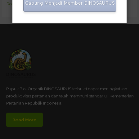
Gabung Menjadi Member DINOSAURUS
Read More »
Pupuk Bio-Organik DINOSAURUS terbukti dapat meningkatkan
produktivitas pertanian dan telah memnuhi standar uji Kementerian
Pertanian Republik Indonesia.
Read More