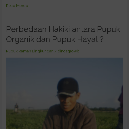
Read More »
Perbedaan Hakiki antara Pupuk
Perbedaan
Hakiki
Organik dan Pupuk Hayati?
antara
Pupuk
Pupuk Ramah Lingkungan
/
dinosgrowit
Organik
dan
Pupuk
Hayati?