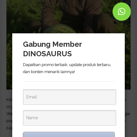
Gabung Member
DINOSAURUS
Dapatkan promo terbaik, update produk terbaru,
dan konten menarik lainnya!
Kita harus paham membedakan antara pupuk hayati dan pupuk
organik. Perbedaan yang hakiki terkletak kepada kompisisinya.
Walau pun demikian, pupuk hayati masih dikelompokkan sebagai
pupuk organik, karena pupuk ini sangat remah lingkungan, dan
juga sehat.