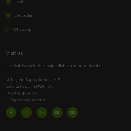
Tiktok
Tokopedia
Whatsapp
Visit us
Untuk informasi lebih lanjut, silahkan hubungi kami di:
Jl, Letjend Suprapto No 22A-B
Jakarta Pusat – 10520, IDN
+6221-21478080
info@dinosgrow.com
F
I
W
Y
E
a
n
h
o
n
c
s
a
u
v
e
t
t
t
e