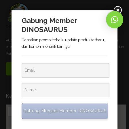
Gabung Member
DINOSAURUS
Pupuk Bio-Organik DINOSAURUS terbukti dapat meningkatkan
Dapatkan promo terbaik, update produk terbaru,
produktivitas pertanian dan telah memnuhi standar uji Kementerian
dan konten menarik lainnya!
Pertanian Republik Indonesia.
Read More
Kantor Pusat
Gabung Menjadi Member DINOSAURUS