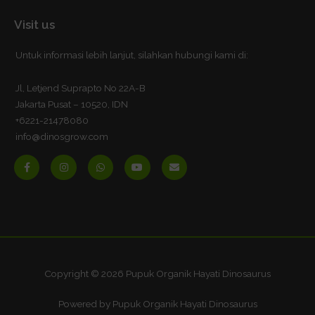
Visit us
Untuk informasi lebih lanjut, silahkan hubungi kami di:
Jl, Letjend Suprapto No 22A-B
Jakarta Pusat – 10520, IDN
+6221-21478080
info@dinosgrow.com
F
I
W
Y
E
a
n
h
o
n
c
s
a
u
v
e
t
t
t
e
b
a
s
u
l
o
g
a
b
o
o
r
p
e
p
k
a
p
e
-
m
f
Copyright © 2026 Pupuk Organik Hayati Dinosaurus
Powered by Pupuk Organik Hayati Dinosaurus