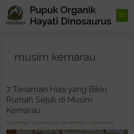
Lewati
Pupuk Organik
Men
ke
konten
Hayati Dinosaurus
Utam
musim kemarau
7 Tanaman Hias yang Bikin
7
Tanaman
Rumah Sejuk di Musim
Hias
yang
Kemarau
Bikin
Rumah
6 Komentar
/
Tanaman Hias
,
Tips Berkebun
/
dinosgrowit
Sejuk