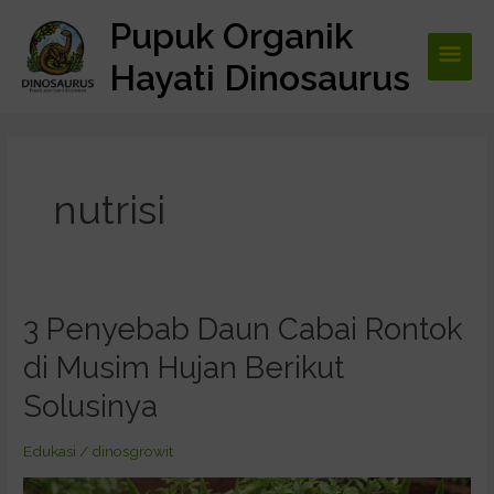
Lewati
Pupuk Organik
Men
ke
konten
Hayati Dinosaurus
Utam
nutrisi
3 Penyebab Daun Cabai Rontok
3
Penyebab
di Musim Hujan Berikut
Daun
Cabai
Solusinya
Rontok
di
Edukasi
/
dinosgrowit
Musim