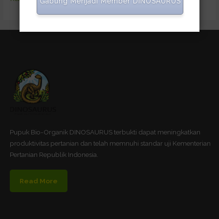
Gabung Menjadi Member DINOSAURUS
Pupuk Bio-Organik DINOSAURUS terbukti dapat meningkatkan
produktivitas pertanian dan telah memnuhi standar uji Kementerian
Pertanian Republik Indonesia.
Read More