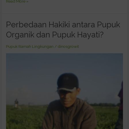
Read More »
Perbedaan Hakiki antara Pupuk
Perbedaan
Hakiki
Organik dan Pupuk Hayati?
antara
Pupuk
Pupuk Ramah Lingkungan
/
dinosgrowit
Organik
dan
Pupuk
Hayati?