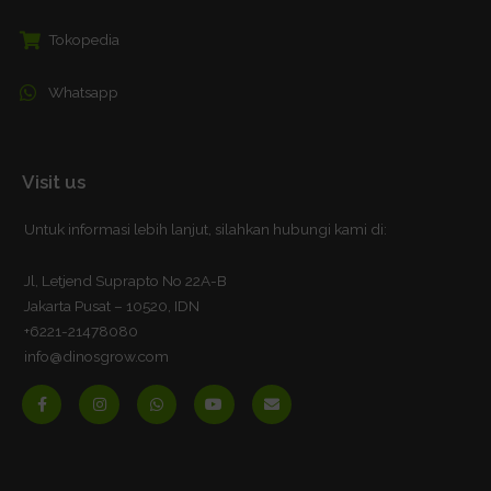
Tokopedia
Whatsapp
Visit us
Untuk informasi lebih lanjut, silahkan hubungi kami di:
Jl, Letjend Suprapto No 22A-B
Jakarta Pusat – 10520, IDN
+6221-21478080
info@dinosgrow.com
F
I
W
Y
E
a
n
h
o
n
c
s
a
u
v
e
t
t
t
e
b
a
s
u
l