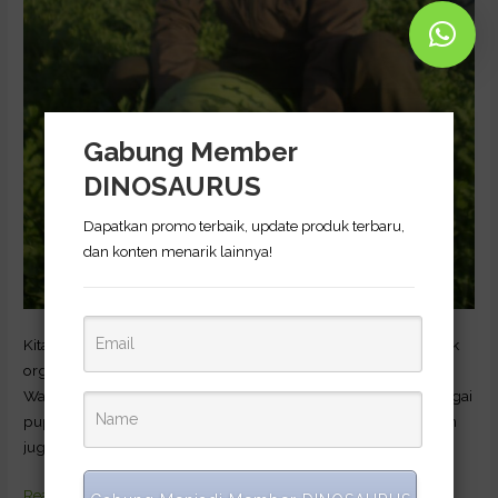
Gabung Member
DINOSAURUS
Dapatkan promo terbaik, update produk terbaru,
dan konten menarik lainnya!
Kita harus paham membedakan antara pupuk hayati dan pupuk
organik. Perbedaan yang hakiki terkletak kepada kompisisinya.
Walau pun demikian, pupuk hayati masih dikelompokkan sebagai
pupuk organik, karena pupuk ini sangat remah lingkungan, dan
juga sehat.
Read More »