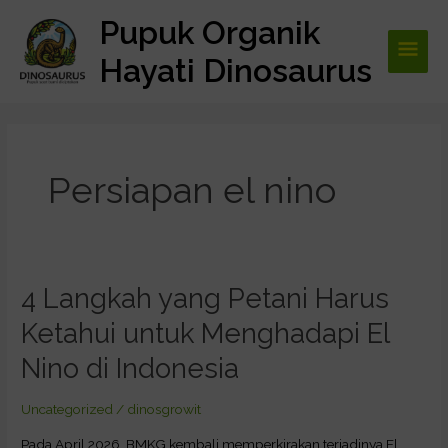
Lewati
Pupuk Organik
Men
ke
konten
Hayati Dinosaurus
Utam
Persiapan el nino
4 Langkah yang Petani Harus
4
Langkah
Ketahui untuk Menghadapi El
yang
Petani
Nino di Indonesia
Harus
Ketahui
Uncategorized
/
dinosgrowit
untuk
Pada April 2026, BMKG kembali memperkirakan terjadinya El