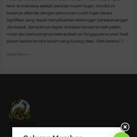
Menghadapi
Nino di Indonesia setelah periode musim hujan. Kondisi ini
El
biasanya ditandai dengan penurunan curah hujan secara
Nino
signifikan yang dapat menyebabkan kekeringan berkepanjangan.
di
Jika terjadi, dampaknya dapat dirasakan terutama oleh petani,
Indonesia
mulai dari berkurangnya ketersediaan air hingga penurunan hasil
panen karena kondisi tanam yang kurang ideal. Oleh karena […]
Read More »