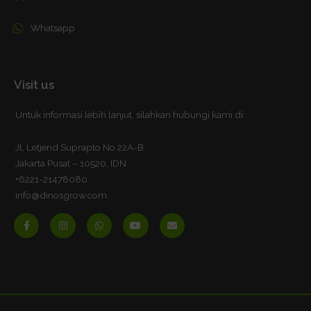
Whatsapp
Visit us
Untuk informasi lebih lanjut, silahkan hubungi kami di:
Jl, Letjend Suprapto No 22A-B
Jakarta Pusat – 10520, IDN
+6221-21478080
info@dinosgrow.com
F
I
W
Y
E
a
n
h
o
n
c
s
a
u
v
e
t
t
t
e
b
a
s
u
l
o
g
a
b
o
o
r
p
e
p
k
a
p
e