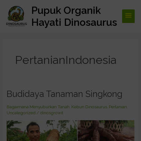
Lewati
Pupuk Organik
Men
ke
konten
Hayati Dinosaurus
Utam
PertanianIndonesia
Budidaya Tanaman Singkong
Budidaya
Tanaman
Singkong
Bagaimana Menyuburkan Tanah
,
Kebun Dinosaurus
,
Pertanian
,
Uncategorized
/
dinosgrowit