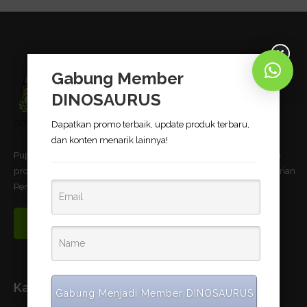
Gabung Member
DINOSAURUS
Dapatkan promo terbaik, update produk terbaru,
dan konten menarik lainnya!
Pupuk Bio-Organik DINOSAURUS terbukti dapat meningkatkan
produktivitas pertanian dan telah memnuhi standar uji Kementerian
Pertanian Republik Indonesia.
Read More
Kantor Pusat
Gabung Menjadi Member DINOSAURUS