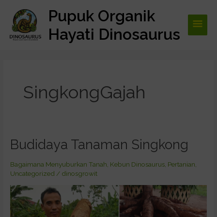
Lewati
Pupuk Organik
Men
ke
konten
Hayati Dinosaurus
Utam
SingkongGajah
Budidaya Tanaman Singkong
Budidaya
Tanaman
Singkong
Bagaimana Menyuburkan Tanah
,
Kebun Dinosaurus
,
Pertanian
,
Uncategorized
/
dinosgrowit