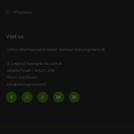
Whatsapp
Visit us
Untuk informasi lebih lanjut, silahkan hubungi kami di:
Jl, Letjend Suprapto No 22A-B
Jakarta Pusat – 10520, IDN
+6221-21478080
info@dinosgrow.com
F
I
W
Y
E
a
n
h
o
n
c
s
a
u
v
e
t
t
t
e
b
a
s
u
l
o
g
a
b
o
o
r
p
e
p
k
a
p
e