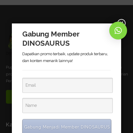
Gabung Member
DINOSAURUS
Dapatkan promo terbaik, update produk terbaru,
dan konten menarik lainnya!
Pupuk Bio-Organik DINOSAURUS terbukti dapat meningkatkan
produktivitas pertanian dan telah memnuhi standar uji Kementerian
Pertanian Republik Indonesia.
Read More
Kantor Pusat
Gabung Menjadi Member DINOSAURUS