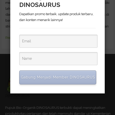
menikmati buah segar di rumah, terutama jika Anda tidak memiliki
DINOSAURUS
lahan luas. Namun untuk memastikan keberhasilan penanaman
Dapatkan promo terbaik, update produk terbaru,
dan panen, kira-kira bagaimana tips menumbuhkannya? Simak di
dan konten menarik lainnya!
bawah ini! 1. Pilih Jenis Stroberi yang Tepat Ketika memilih jenis
stroberi, pilihlah varietas yang cocok untuk pot dan sesuai dengan
Read More »
Gabung Menjadi Member DINOSAURUS
Pupuk Bio-Organik DINOSAURUS terbukti dapat meningkatkan
produktivitas pertanian dan telah memnuhi standar uji Kementerian