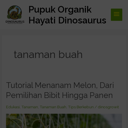
Lewati
Pupuk Organik
Men
ke
konten
Hayati Dinosaurus
Utam
tanaman buah
Tutorial Menanam Melon, Dari
Tutorial
Menanam
Pemilihan Bibit Hingga Panen
Melon,
Dari
Edukasi
,
Tanaman
,
Tanaman Buah
,
Tips Berkebun
/
dinosgrowit
Pemilihan
Bibit
Hingga