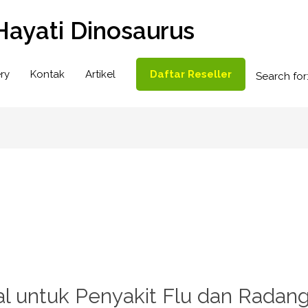
Hayati Dinosaurus
ry
Kontak
Artikel
Daftar Reseller
Search for
l untuk Penyakit Flu dan Radan