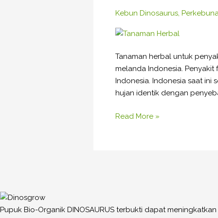
untuk
Kebun Dinosaurus
,
Perkebun
Penyakit
Flu
dan
Tanaman herbal untuk penyaki
Radang
melanda Indonesia. Penyakit
Tenggorokan
Indonesia. Indonesia saat in
hujan identik dengan penyebar
Read More »
Pupuk Bio-Organik DINOSAURUS terbukti dapat meningkatkan pr