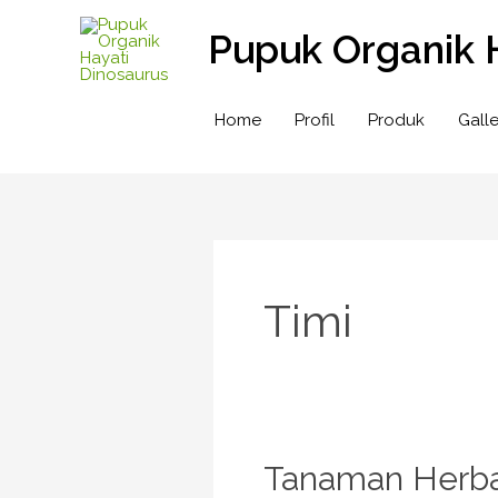
Lewati
Pupuk Organik 
ke
konten
Home
Profil
Produk
Galle
Timi
Tanaman
Tanaman Herba
Herbal