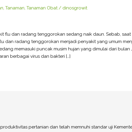
an
,
Tanaman
,
Tanaman Obat
/
dinosgrowit
t flu dan radang tenggorokan sedang naik daun. Sebab, saat 
 flu dan radang tenggorokan menjadi penyakit yang umum menj
i sedang memasuki puncak musim hujan yang dimulai dari bulan 
an berbagai virus dan bakteri […]
oduktivitas pertanian dan telah memnuhi standar uji Kementer