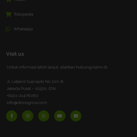
Tokopedia
Whatsapp
Visit us
Untuk informasi lebih lanjut, silahkan hubungi kami di:
Jl, Letjend Suprapto No 22A-B
Jakarta Pusat – 10520, IDN
+6221-21478080
info@dinosgrow.com
F
I
W
Y
E
a
n
h
o
n
c
s
a
u
v
e
t
t
t
e