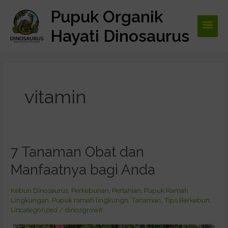
Lewati
Pupuk Organik
Men
ke
konten
Hayati Dinosaurus
Utam
vitamin
7 Tanaman Obat dan
7
Tanaman
Manfaatnya bagi Anda
Obat
dan
Kebun Dinosaurus
,
Perkebunan
,
Pertanian
,
Pupuk Ramah
Manfaatnya
Lingkungan
,
Pupuk ramah lingkungn
,
Tanaman
,
Tips Berkebun
,
bagi
Uncategorized
/
dinosgrowit
Anda