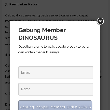
7. Pembakar Kalori
Cabai, khususnya yang pedas seperti cabai rawit, dapat
meningkatkan suhu tubuh saat dicerna. Dengan meningkatnya
suhu tubuh, maka pembakaran kalori dalam tubuh pun akan
Gabung Member
lebih banyak sekitar 25%. Selain itu, cabai juga mampu memberi
DINOSAURUS
sinyal kepada sistem saraf untuk menghasilkan lebih banyak
brown fat
, jenis lemak yang baik untuk tubuh.
Dapatkan promo terbaik, update produk terbaru,
dan konten menarik lainnya!
8. Sebaiknya Dimasak
Cabai sebaiknya dimasak sebelum dikonsumsi, karena etika
dimasak, cabai melepaskan lebih banyak senyawa bioaktif yang
baik untuk tubuh. Penyerapan senyawa tersebut pada tubuh pun
akan lebih efisien.
9. Sahabat Penderita Sinusitis
Di samping memberikan sensasi pedas di lidah, capsaicin juga
Gabung Menjadi Member DINOSAURUS