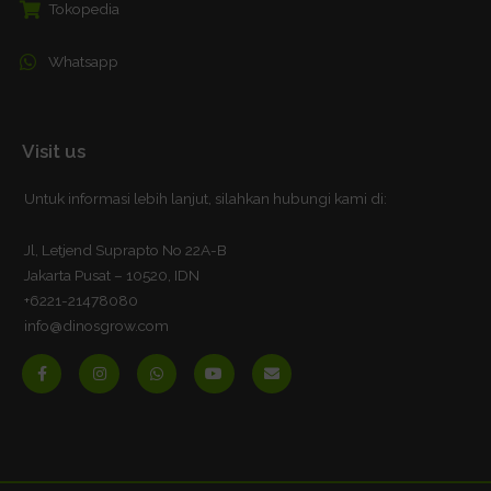
Tokopedia
Whatsapp
Visit us
Untuk informasi lebih lanjut, silahkan hubungi kami di:
Jl, Letjend Suprapto No 22A-B
Jakarta Pusat – 10520, IDN
+6221-21478080
info@dinosgrow.com
F
I
W
Y
E
a
n
h
o
n
c
s
a
u
v
e
t
t
t
e
b
a
s
u
l
o
g
a
b
o
o
r
p
e
p