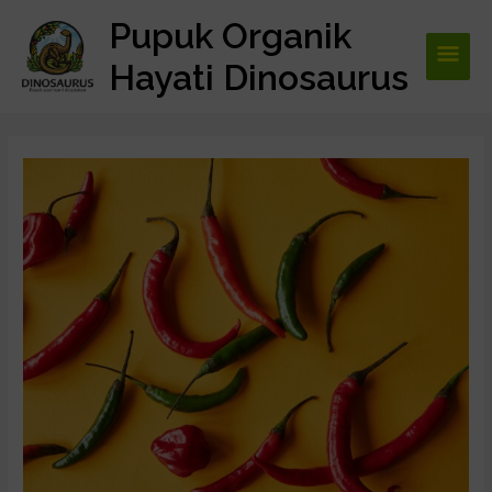
Lewati
Pupuk Organik
Men
ke
konten
Hayati Dinosaurus
Utam
Post
navigation