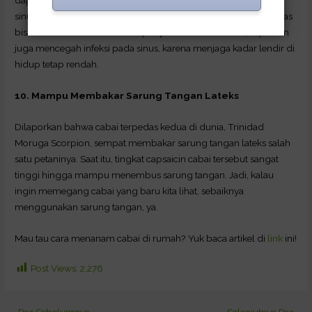
dapat membantu membuka sumbatan pada sinus. Jadi, jika
sinusitis sedang kambuh, makan cabai atau makanan yang pedas
bisa membantu melancarkan penyumbatan. Selain itu, capsaicin
juga mencegah infeksi pada sinus, karena menjaga kadar lendir di
hidup tetap rendah.
10. Mampu Membakar Sarung Tangan Lateks
Dilaporkan bahwa cabai terpedas kedua di dunia, Trinidad
Moruga Scorpion, sempat membakar sarung tangan lateks salah
satu petaninya. Saat itu, tingkat capsaicin cabai tersebut sangat
tinggi hingga mampu menembus sarung tangan. Jadi, kalau
ingin memegang cabai yang baru kita lihat, sebaiknya
menggunakan sarung tangan, ya.
Mau tau cara menanam cabai di rumah? Yuk baca artikel di
link
ini!
Post Views:
2,276