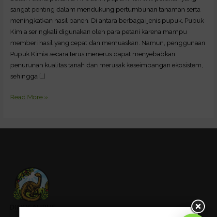
Organik
sangat penting dalam mendukung pertumbuhan tanaman serta
Terbaik
meningkatkan hasil panen. Di antara berbagai jenis pupuk, Pupuk
Kimia seringkali digunakan oleh para petani karena mampu
memberi hasil yang cepat dan memuaskan. Namun, penggunaan
Pupuk Kimia secara terus menerus dapat menyebabkan
penurunan kualitas tanah dan merusak keseimbangan ekosistem,
sehingga […]
Read More »