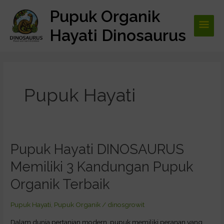
Lewati
Pupuk Organik
Men
ke
konten
Hayati Dinosaurus
Utam
Pupuk Hayati
Pupuk Hayati DINOSAURUS
Pupuk
Hayati
Memiliki 3 Kandungan Pupuk
DINOSAURUS
Memiliki
Organik Terbaik
3
Kandungan
Pupuk Hayati
,
Pupuk Organik
/
dinosgrowit
Pupuk
Dalam dunia pertanian modern, pupuk memiliki peranan yang