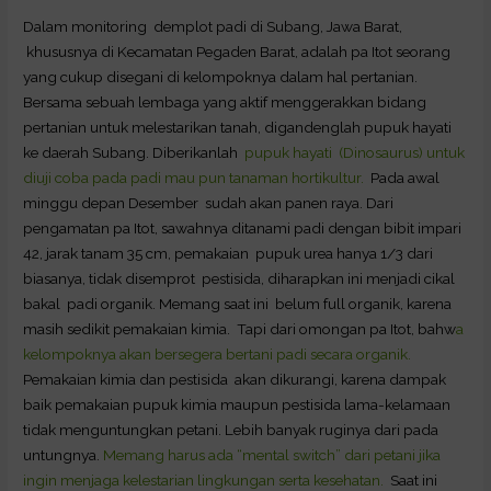
Dalam monitoring demplot padi di Subang, Jawa Barat,
khususnya di Kecamatan Pegaden Barat, adalah pa Itot seorang
yang cukup disegani di kelompoknya dalam hal pertanian.
Bersama sebuah lembaga yang aktif menggerakkan bidang
pertanian untuk melestarikan tanah, digandenglah pupuk hayati
ke daerah Subang. Diberikanlah
pupuk hayati (Dinosaurus) untuk
diuji coba pada padi mau pun tanaman hortikultur.
Pada awal
minggu depan Desember sudah akan panen raya. Dari
pengamatan pa Itot, sawahnya ditanami padi dengan bibit impari
42, jarak tanam 35 cm, pemakaian pupuk urea hanya 1/3 dari
biasanya, tidak disemprot pestisida, diharapkan ini menjadi cikal
bakal padi organik. Memang saat ini belum full organik, karena
masih sedikit pemakaian kimia. Tapi dari omongan pa Itot, bahw
a
kelompoknya akan bersegera bertani padi secara organik.
Pemakaian kimia dan pestisida akan dikurangi, karena dampak
baik pemakaian pupuk kimia maupun pestisida lama-kelamaan
tidak menguntungkan petani. Lebih banyak ruginya dari pada
untungnya.
Memang harus ada “mental switch” dari petani jika
ingin menjaga kelestarian lingkungan serta kesehatan.
Saat ini