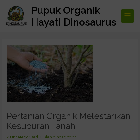
Lewati
Pupuk Organik
Men
ke
konten
Hayati Dinosaurus
Utam
Post
navigation
Pertanian Organik Melestarikan
Kesuburan Tanah
/
Uncategorised
/ Oleh
dinosgrowit