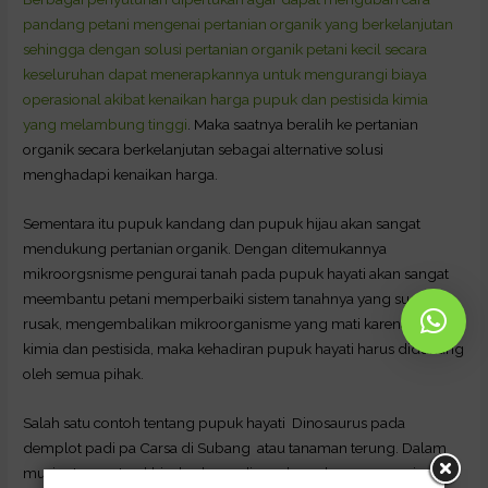
pandang petani mengenai pertanian organik yang berkelanjutan
sehingga dengan solusi pertanian organik petani kecil secara
keseluruhan dapat menerapkannya untuk mengurangi biaya
operasional akibat kenaikan harga pupuk dan pestisida kimia
yang melambung tinggi
. Maka saatnya beralih ke pertanian
organik secara berkelanjutan sebagai alternative solusi
menghadapi kenaikan harga.
Sementara itu pupuk kandang dan pupuk hijau akan sangat
mendukung pertanian organik. Dengan ditemukannya
mikroorgsnisme pengurai tanah pada pupuk hayati akan sangat
meembantu petani memperbaiki sistem tanahnya yang sudah
rusak, mengembalikan mikroorganisme yang mati karena pupuk
kimia dan pestisida, maka kehadiran pupuk hayati harus didukung
oleh semua pihak.
Salah satu contoh tentang pupuk hayati Dinosaurus pada
demplot padi pa Carsa di Subang atau tanaman terung. Dalam
musim tanam terakhir dan kemudian adanya kemarau panjang,