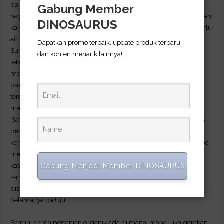
pa Carsa mencoba tanam padi. Ia pun menyemprotkan pupuk
Gabung Member
hayati Dinosaurus ke sawahnya. Awalnya sudah tidak ada harapan,
DINOSAURUS
karena tanahnya kering kerontang. Tapi begitu sawahnya terbantu
air yang diselang dari kali, dan terakhir ada hujan 2 x di daerah
Dapatkan promo terbaik, update produk terbaru,
Subang, padi pa Carsa terselamatkan. Sementara sawah
dan konten menarik lainnya!
tetangganya yang tidak disemprot dengan pupuk cair ini
menguning. Dan sampai saat terakhir, belum diketahui apakah
padi tetangganya akan panen atau tidak. Tapi pa Carsa sedikit
terobati walau panennya tidak sebagus seperti pa Itot. Tapi ia
masih sedikit tersenyum. Masih menikmati jerih payahnya.
Sementara itu, pa Uju petani kangkung ngarit, dan terung, terus
berbunga-bunga. Terungnya yang daunnya menguning dan
kemudian disemprot pupuk hayati Dinosaurus, saat ini terungnya
menghijau kembali. Dan dia sudah panen 5 kali. Lumayan
katanya, karena harga terong per kilo Rp. 10.000.- Sementara
Gabung Menjadi Member DINOSAURUS
kangkung ngaritnya sudah berkali-kali panen apalagi setelah
disiriam dengan pupuk Dinosaurus, sambil tertawa renyah.
Selamat ya pa Uju.
Saat ini gema pertanian organik ada di mana-mana. Jika gerakan