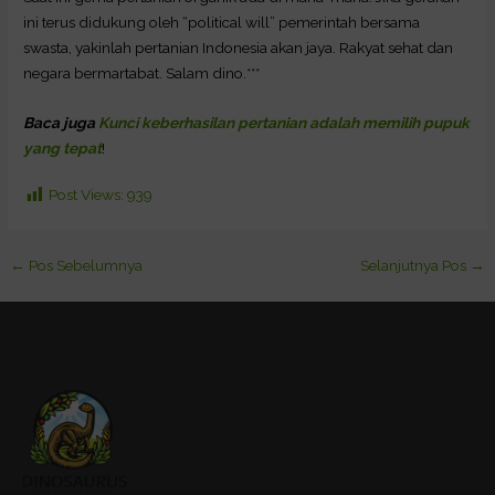
ini terus didukung oleh “political will” pemerintah bersama
swasta, yakinlah pertanian Indonesia akan jaya. Rakyat sehat dan
negara bermartabat. Salam dino.***
Baca juga
Kunci keberhasilan pertanian adalah memilih pupuk
yang tepat
!
Post Views:
939
←
Pos Sebelumnya
Selanjutnya Pos
→