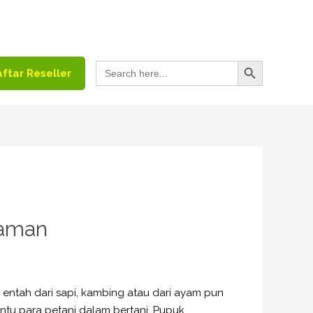
Search Button
Search
ftar Reseller
for:
naman
ntah dari sapi, kambing atau dari ayam pun
tu para petani dalam bertani. Pupuk