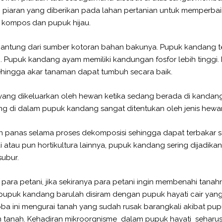
iaran yang diberikan pada lahan pertanian untuk memperbaik
 kompos dan pupuk hijau.
ntung dari sumber kotoran bahan bakunya. Pupuk kandang ter
um. Pupuk kandang ayam memiliki kandungan fosfor lebih ting
sehingga akar tanaman dapat tumbuh secara baik.
ang dikeluarkan oleh hewan ketika sedang berada di kandan
ndung di dalam pupuk kandang sangat ditentukan oleh jenis he
panas selama proses dekomposisi sehingga dapat terbakar s
i atau pun hortikultura lainnya, pupuk kandang sering dijadik
subur.
ra petani, jika sekiranya para petani ingin membenahi tanah
i pupuk kandang barulah disiram dengan pupuk hayati cair ya
 ini mengurai tanah yang sudah rusak barangkali akibat pupu
 tanah. Kehadiran mikroorgnisme dalam pupuk hayati seharu