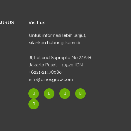
SAURUS
Visit us
Untuk informasi lebih lanjut,
silahkan hubungi kami di:
Jl, Letjend Suprapto No 22A-B
Jakarta Pusat – 10520, IDN
+6221-21478080
info@dinosgrow.com
F
E
I
W
Y
a
n
n
h
o
c
v
s
a
u
e
e
t
t
t
b
l
a
s
u
o
o
g
a
b
o
p
r
p
e
k
e
a
p