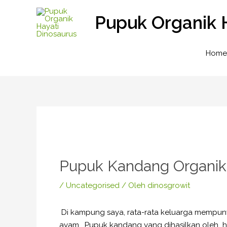
Lewati
Pupuk Organik 
ke
konten
Home
Post
navigation
Pupuk Kandang Organik
/
Uncategorised
/ Oleh
dinosgrowit
Di kampung saya, rata-rata keluarga mempuny
ayam. Pupuk kandang yang dihasilkan oleh he