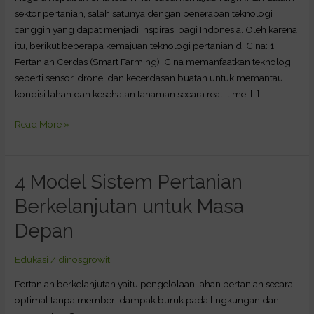
Dicontoh!
sektor pertanian, salah satunya dengan penerapan teknologi
canggih yang dapat menjadi inspirasi bagi Indonesia. Oleh karena
itu, berikut beberapa kemajuan teknologi pertanian di Cina: 1.
Pertanian Cerdas (Smart Farming): Cina memanfaatkan teknologi
seperti sensor, drone, dan kecerdasan buatan untuk memantau
kondisi lahan dan kesehatan tanaman secara real-time. […]
Read More »
4 Model Sistem Pertanian
4
Model
Berkelanjutan untuk Masa
Sistem
Pertanian
Depan
Berkelanjutan
untuk
Edukasi
/
dinosgrowit
Masa
Pertanian berkelanjutan yaitu pengelolaan lahan pertanian secara
Depan
optimal tanpa memberi dampak buruk pada lingkungan dan