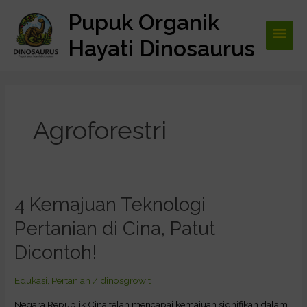
Lewati
Pupuk Organik
Men
ke
konten
Hayati Dinosaurus
Utam
Agroforestri
4 Kemajuan Teknologi
4
Kemajuan
Pertanian di Cina, Patut
Teknologi
Pertanian
Dicontoh!
di
Cina,
Edukasi
,
Pertanian
/
dinosgrowit
Patut
Negara Republik Cina telah mencapai kemajuan signifikan dalam