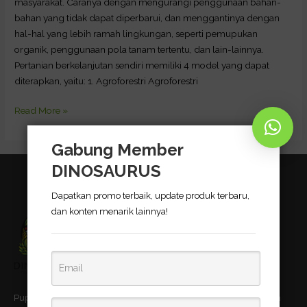
masyarakat. Caranya dengan mengurangi penggunaan bahan-
bahan yang tidak dapat diperbarui, dan menggantinya dengan
hal-hal yang lebih ramah lingkungan, seperti pemupukan
organik, penggunaan pola tanam tertentu, dan lain-lainnya.
Pertanian berkelanjutan sendiri memiliki 4 model yang dapat
diterapkan, yaitu: 1. Agroforestri Agroforestri
Read More »
Gabung Member
DINOSAURUS
Dapatkan promo terbaik, update produk terbaru,
dan konten menarik lainnya!
Pupuk Bio-Organik DINOSAURUS terbukti dapat meningkatkan