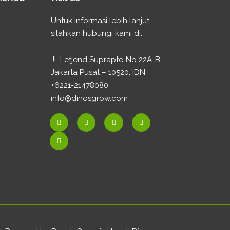
Untuk informasi lebih lanjut,
silahkan hubungi kami di:
Jl, Letjend Suprapto No 22A-B
Jakarta Pusat – 10520, IDN
+6221-21478080
info@dinosgrow.com
F
E
I
W
Y
a
n
n
h
o
c
v
s
a
u
e
e
t
t
t
b
l
a
s
u
o
o
g
a
b
o
p
r
p
e
k
e
a
p
-
m
f