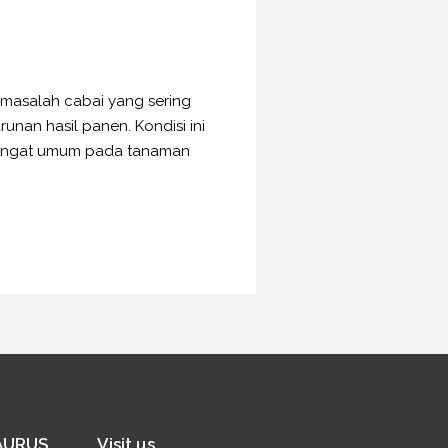
 masalah cabai yang sering
nan hasil panen. Kondisi ini
g sangat umum pada tanaman
SAURUS
Visit us