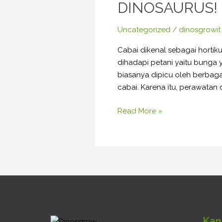
DINOSAURUS!
Hama
Tanaman
Uncategorized
/
dinosgrowit
Cabai?
Coba
Cabai dikenal sebagai hortik
Pupuk
dihadapi petani yaitu bunga
Hayati
biasanya dipicu oleh berbaga
DINOSAURUS!
cabai. Karena itu, perawatan c
Read More »
Kan