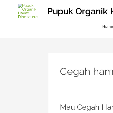
Lewati
Pupuk Organik 
ke
konten
Home
Cegah ham
Mau
Mau Cegah Ham
Cegah