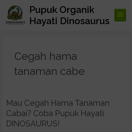
Lewati
Pupuk Organik
Men
ke
konten
Hayati Dinosaurus
Utam
Cegah hama
tanaman cabe
Mau Cegah Hama Tanaman
Mau
Cegah
Cabai? Coba Pupuk Hayati
Hama
Tanaman
DINOSAURUS!
Cabai?