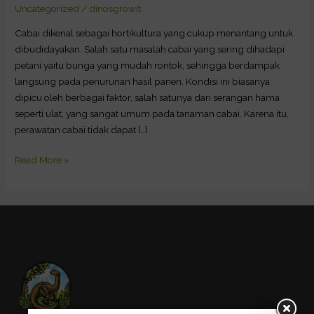
Coba
Uncategorized
/
dinosgrowit
Pupuk
Cabai dikenal sebagai hortikultura yang cukup menantang untuk
Hayati
dibudidayakan. Salah satu masalah cabai yang sering dihadapi
DINOSAURUS!
petani yaitu bunga yang mudah rontok, sehingga berdampak
langsung pada penurunan hasil panen. Kondisi ini biasanya
dipicu oleh berbagai faktor, salah satunya dari serangan hama
seperti ulat, yang sangat umum pada tanaman cabai. Karena itu,
perawatan cabai tidak dapat […]
Read More »