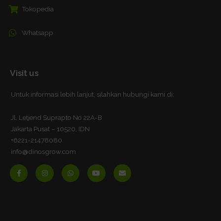
Tokopedia
Whatsapp
Visit us
Untuk informasi lebih lanjut, silahkan hubungi kami di:
Jl, Letjend Suprapto No 22A-B
Jakarta Pusat – 10520, IDN
+6221-21478080
info@dinosgrow.com
F
I
W
Y
E
a
n
h
o
n
c
s
a
u
v
e
t
t
t
e
b
a
s
u
l
o
g
a
b
o