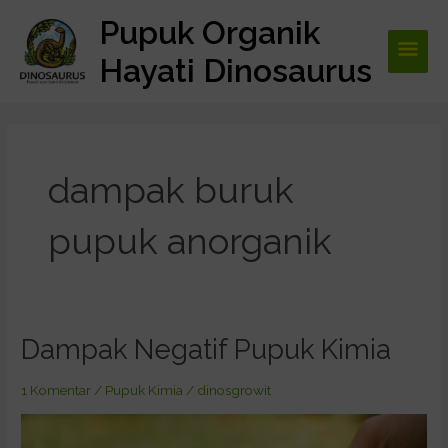
Lewati
Pupuk Organik
Men
ke
konten
Hayati Dinosaurus
Utam
dampak buruk
pupuk anorganik
Dampak Negatif Pupuk Kimia
Dampak
Negatif
Pupuk
1 Komentar
/
Pupuk Kimia
/
dinosgrowit
Kimia