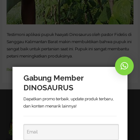
Testimoni aplikasi pupuk haayati Dinosaurus oleh pastor Fidelis di
Sanggau Kalimantan Barat makin membuktikan bahwa pupuk ini
sangat baik untuk pertanian saat ini. Pupuk ini sangat membantu
petani meningkatkan produksinya.
Read More »
Gabung Member
DINOSAURUS
Dapatkan promo terbaik, update produk terbaru,
dan konten menarik lainnya!