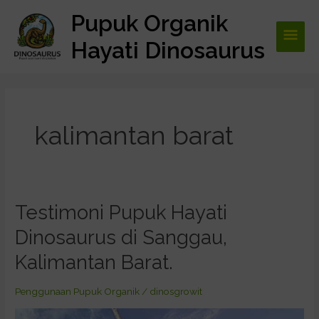
Lewati
Pupuk Organik
Men
ke
konten
Hayati Dinosaurus
Utam
kalimantan barat
Testimoni Pupuk Hayati
Testimoni
Pupuk
Dinosaurus di Sanggau,
Hayati
Dinosaurus
Kalimantan Barat.
di
Sanggau,
Penggunaan Pupuk Organik
/
dinosgrowit
Kalimantan