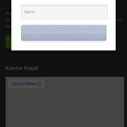
Pupuk Bio-Organik DINOSAURUS terbukti dapat meningkatkan
produktivitas pertanian dan telah memnuhi standar uji Kementerian
Pertanian Republik Indonesia.
Gabung Menjadi Member DINOSAURUS
Read More
Kantor Pusat