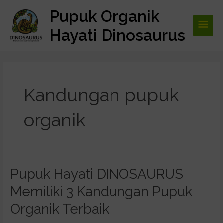
Lewati
Pupuk Organik
Men
ke
konten
Hayati Dinosaurus
Utam
Kandungan pupuk
organik
Pupuk Hayati DINOSAURUS
Pupuk
Hayati
Memiliki 3 Kandungan Pupuk
DINOSAURUS
Memiliki
Organik Terbaik
3