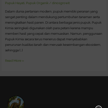
Kandungan
Pupuk Hayati
,
Pupuk Organik
/
dinosgrowit
Pupuk
Dalam dunia pertanian modern, pupuk memiliki peranan yang
Organik
sangat penting dalam mendukung pertumbuhan tanaman serta
Terbaik
meningkatkan hasil panen. Di antara berbagai jenis pupuk, Pupuk
Kimia seringkali digunakan oleh para petani karena mampu
memberi hasil yang cepat dan memuaskan. Namun, penggunaan
Pupuk Kimia secara terus menerus dapat menyebabkan
penurunan kualitas tanah dan merusak keseimbangan ekosistem,
sehingga […]
Read More »