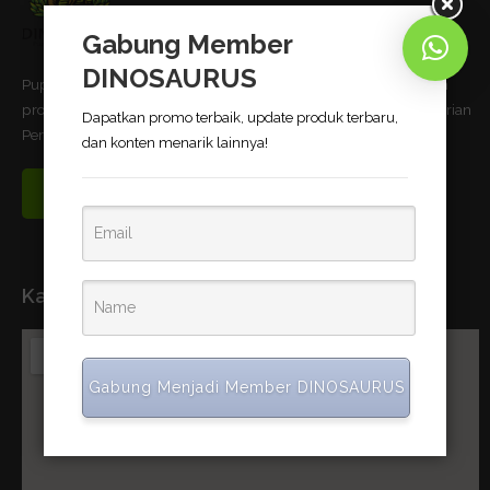
Gabung Member
DINOSAURUS
Pupuk Bio-Organik DINOSAURUS terbukti dapat meningkatkan
produktivitas pertanian dan telah memnuhi standar uji Kementerian
Dapatkan promo terbaik, update produk terbaru,
Pertanian Republik Indonesia.
dan konten menarik lainnya!
Read More
Kantor Pusat
Gabung Menjadi Member DINOSAURUS