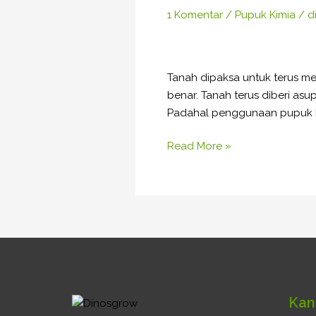
Pupuk
1 Komentar
/
Pupuk Kimia
/
d
Kimia
Tanah dipaksa untuk terus me
benar. Tanah terus diberi as
Padahal penggunaan pupuk ki
Read More »
Kan