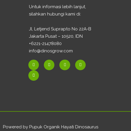
Untuk informasi lebih lanjut,
silahkan hubungi kami di:
Jl, Letjend Suprapto No 22A-B
Jakarta Pusat – 10520, IDN
+6221-21478080
info@dinosgrow.com
F
E
I
W
Y
a
n
n
h
o
c
v
s
a
u
e
e
t
t
t
b
l
a
s
u
o
o
g
a
b
o
p
r
p
e
k
e
a
p
-
m
f
Powered by Pupuk Organik Hayati Dinosaurus