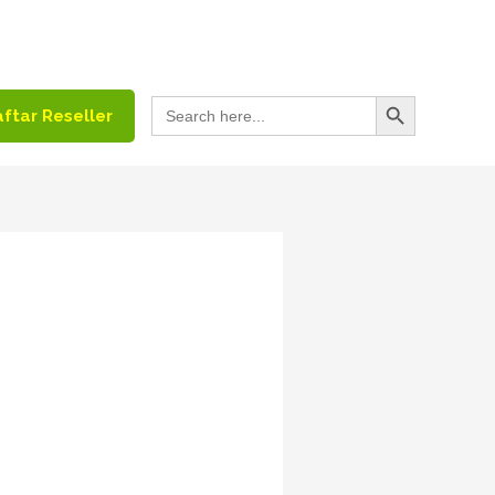
Search Button
Search
ftar Reseller
for: