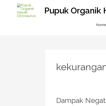
Lewati
Pupuk Organik 
ke
konten
Home
kekurangan
Dampak
Dampak Negati
Negatif