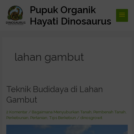
Lewati
Pupuk Organik
Men
ke
konten
Hayati Dinosaurus
Utam
lahan gambut
Teknik Budidaya di Lahan
Teknik
Budidaya
Gambut
di
Lahan
2 Komentar
/
Bagaimana Menyuburkan Tanah
,
Pembenah Tanah
,
Gambut
Perkebunan
,
Pertanian
,
Tips Berkebun
/
dinosgrowit