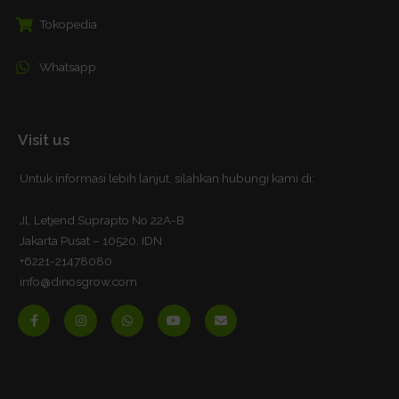
Tokopedia
Whatsapp
Visit us
Untuk informasi lebih lanjut, silahkan hubungi kami di:
Jl, Letjend Suprapto No 22A-B
Jakarta Pusat – 10520, IDN
+6221-21478080
info@dinosgrow.com
F
I
W
Y
E
a
n
h
o
n
c
s
a
u
v
e
t
t
t
e
b
a
s
u
l