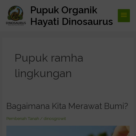
Lewati
Pupuk Organik
Men
ke
konten
Hayati Dinosaurus
Utam
Pupuk ramha
lingkungan
Bagaimana Kita Merawat Bumi?
Bagaimana
Kita
Merawat
Pembenah Tanah
/
dinosgrowit
Bumi?