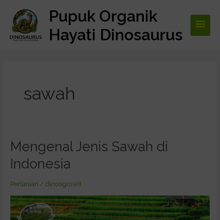
Lewati
Pupuk Organik
Men
ke
konten
Hayati Dinosaurus
Utam
sawah
Mengenal Jenis Sawah di
Mengenal
Jenis
Indonesia
Sawah
di
Pertanian
/
dinosgrowit
Indonesia