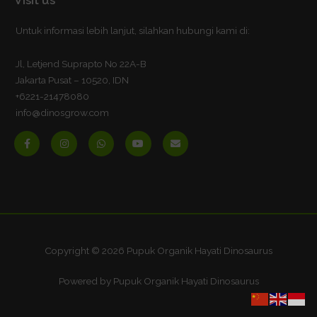
Untuk informasi lebih lanjut, silahkan hubungi kami di:
Jl, Letjend Suprapto No 22A-B
Jakarta Pusat – 10520, IDN
+6221-21478080
info@dinosgrow.com
F
I
W
Y
E
a
n
h
o
n
c
s
a
u
v
e
t
t
t
e
b
a
s
u
l
o
g
a
b
o
o
r
p
e
p
k
a
p
e
-
m
f
Copyright © 2026 Pupuk Organik Hayati Dinosaurus
Powered by Pupuk Organik Hayati Dinosaurus