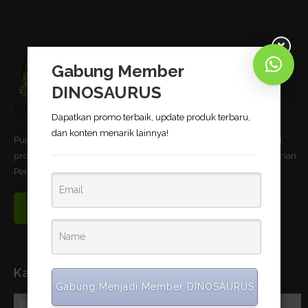
Gabung Member
DINOSAURUS
Dapatkan promo terbaik, update produk terbaru,
dan konten menarik lainnya!
Pupuk Bio-Organik DINOSAURUS terbukti dapat meningkatkan
produktivitas pertanian dan telah memnuhi standar uji Kementerian
Pertanian Republik Indonesia.
Read More
Kantor Pusat
Gabung Menjadi Member DINOSAURUS