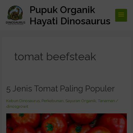
Lewati
Pupuk Organik
Men
ke
konten
Hayati Dinosaurus
Utam
tomat beefsteak
5 Jenis Tomat Paling Populer
5
Jenis
Tomat
Kebun Dinosaurus
,
Perkebunan
,
Sayuran Organik
,
Tanaman
/
dinosgrowit
Paling
Populer