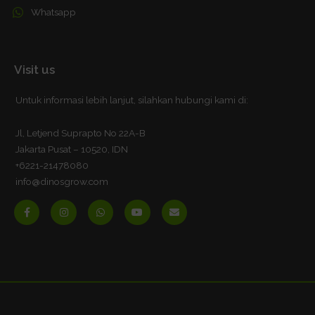
Whatsapp
Visit us
Untuk informasi lebih lanjut, silahkan hubungi kami di:
Jl, Letjend Suprapto No 22A-B
Jakarta Pusat – 10520, IDN
+6221-21478080
info@dinosgrow.com
F
I
W
Y
E
a
n
h
o
n
c
s
a
u
v
e
t
t
t
e
b
a
s
u
l
o
g
a
b
o
o
r
p
e
p
k
a
p
e
-
m
f