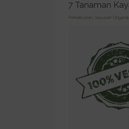
7
7 Tanaman Kaya
Tanaman
Kaya
Perkebunan
,
Sayuran Organik
Protein
untuk
Anda
yang
Hidup
Vegan