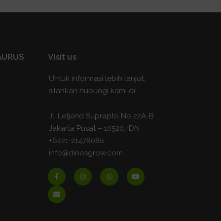
SAURUS
Visit us
Untuk informasi lebih lanjut,
silahkan hubungi kami di:
Jl, Letjend Suprapto No 22A-B
Jakarta Pusat – 10520, IDN
+6221-21478080
info@dinosgrow.com
F
E
I
W
Y
a
n
n
h
o
c
v
s
a
u
e
e
t
t
t
b
l
a
s
u
o
o
g
a
b