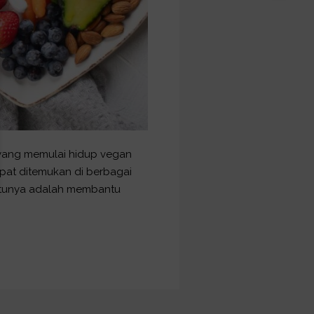
 yang memulai hidup vegan
apat ditemukan di berbagai
satunya adalah membantu