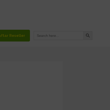
Search Button
Search
ftar Reseller
for: