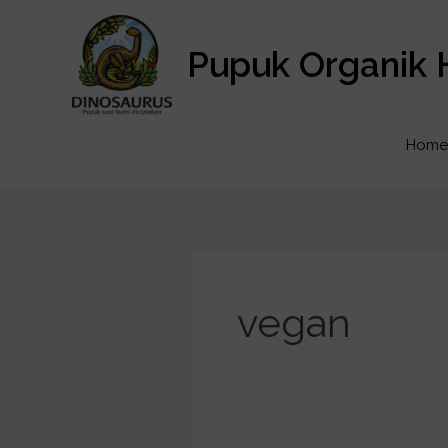
Lewati
ke
Pupuk Organik 
konten
Home
vegan