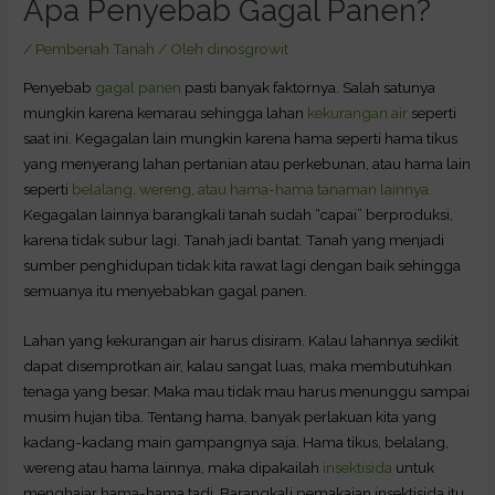
Apa Penyebab Gagal Panen?
/
Pembenah Tanah
/ Oleh
dinosgrowit
Penyebab
gagal panen
pasti banyak faktornya. Salah satunya
mungkin karena kemarau sehingga lahan
kekurangan air
seperti
saat ini. Kegagalan lain mungkin karena hama seperti hama tikus
yang menyerang lahan pertanian atau perkebunan, atau hama lain
seperti
belalang, wereng, atau hama-hama tanaman lainnya.
Kegagalan lainnya barangkali tanah sudah “capai” berproduksi,
karena tidak subur lagi. Tanah jadi bantat. Tanah yang menjadi
sumber penghidupan tidak kita rawat lagi dengan baik sehingga
semuanya itu menyebabkan gagal panen.
Lahan yang kekurangan air harus disiram. Kalau lahannya sedikit
dapat disemprotkan air, kalau sangat luas, maka membutuhkan
tenaga yang besar. Maka mau tidak mau harus menunggu sampai
musim hujan tiba. Tentang hama, banyak perlakuan kita yang
kadang-kadang main gampangnya saja. Hama tikus, belalang,
wereng atau hama lainnya, maka dipakailah
insektisida
untuk
menghajar hama-hama tadi. Barangkali pemakaian insektisida itu