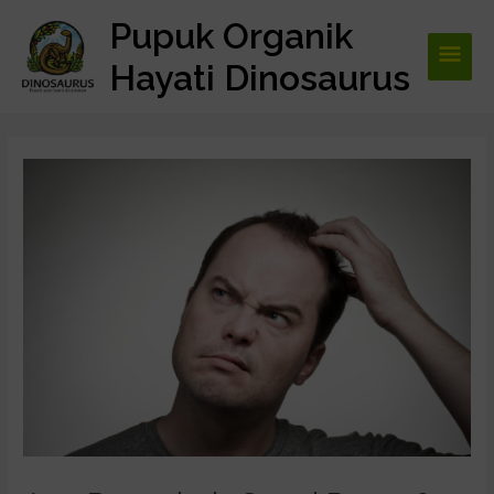
Lewati
Pupuk Organik
Men
ke
konten
Hayati Dinosaurus
Utam
Post
navigation