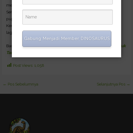
meningkat sedikit, ada yang satu kali bahkan dua kali lipat.
Semuanya ini sudah terbukti (proven), bukan abal-abal. Saat ini
pupuk hayati Dinosaurus sudah memperoleh izin edar oleh
Kemeneteriaan Pertanian, sehingga produk ini tidak diragukan
lagi. Mau info lebih lanjut wa 087884864538. Salam dino.-*
Gabung Menjadi Member DINOSAURUS
Baca juga
Pupuk Kandang Organik Sebagai Pupuk Dasar untuk
Tanaman
Post Views:
1,058
←
Pos Sebelumnya
Selanjutnya Pos
→