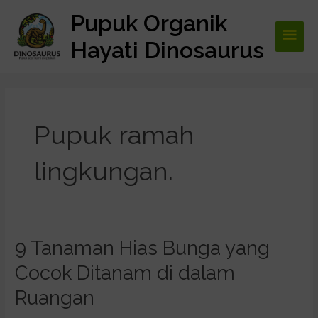
Lewati
Pupuk Organik
Men
ke
konten
Hayati Dinosaurus
Utam
Post
pagination
Pupuk ramah
lingkungan.
9 Tanaman Hias Bunga yang
9
Tanaman
Cocok Ditanam di dalam
Hias
Bunga
Ruangan
yang