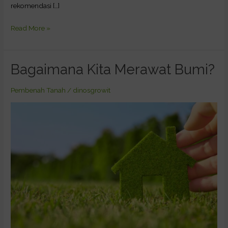
rekomendasi […]
Read More »
Bagaimana Kita Merawat Bumi?
Bagaimana
Kita
Merawat
Pembenah Tanah
/
dinosgrowit
Bumi?