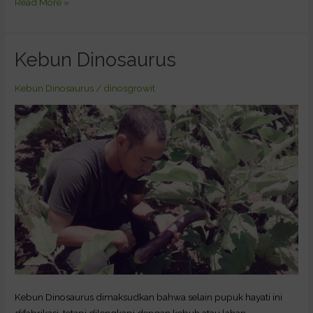
Read More »
Kebun Dinosaurus
Kebun
Dinosaurus
Kebun Dinosaurus
/
dinosgrowit
Kebun Dinosaurus dimaksudkan bahwa selain pupuk hayati ini
difabrikasi, tetapi dilengkapi dengan kebuh atau lahan