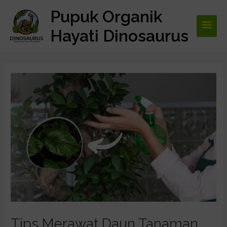
Lewati
Pupuk Organik
Men
ke
konten
Hayati Dinosaurus
Utam
Post
navigation
Tips Merawat Daun Tanaman