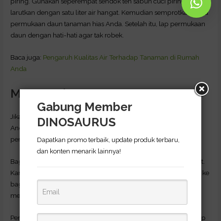
piring. Gunakan seperempat sendok teh sabun cuci piring,
larutkan dengan satu liter air hangat. Kemudian semprotkan pada
permukaan daun tanaman hias Anda. Setelah itu, lap permukaan
daun dengan hati-hati agar tak robek.
Baca juga:
Pengaruh Kualitas Air Terhadap Tanaman di Rumah
Anda
Memangkas Daun
Gabung Member
Jika daun mulai menguning, bahkan berubah menjadi cokelat,
DINOSAURUS
Anda harus memangkasnya. Selain estetika, tujuan utama
pemangkasan daun adalah menjaga kesehatan tanaman.
Dapatkan promo terbaik, update produk terbaru,
dan konten menarik lainnya!
Bagian yang menguning atau menjadi cokelat sudah tidak sehat.
Karena itu, bagian tersebut harus dipangkas agar tak menyebar ke
bagian lain. Misalnya hal ini terjadi karena daun atau dahan
membusuk.
Pemangkasan juga dapat membantu agar bentuk tanaman tetap