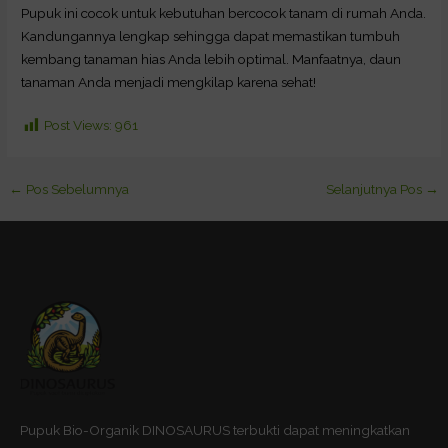
Pupuk ini cocok untuk kebutuhan bercocok tanam di rumah Anda.
Kandungannya lengkap sehingga dapat memastikan tumbuh
kembang tanaman hias Anda lebih optimal. Manfaatnya, daun
tanaman Anda menjadi mengkilap karena sehat!
Post Views:
961
←
Pos Sebelumnya
Selanjutnya Pos
→
Pupuk Bio-Organik DINOSAURUS terbukti dapat meningkatkan