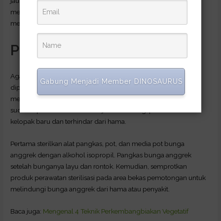
jauhi tanaman hias Anda dari ventilasi pemanas. Hal tersebut
membuat udara sekitar menjadi panas dan kering yang
merupakan musuh bagi bunga anggrek.
Pruning
Agar bunga anggrek Anda memiliki umur yang panjang,
Gabung Menjadi Member DINOSAURUS
diperlukan kegiatan
pruning
. Pruning
adalah kegiatan
memangkas daun, bunga, atau batang suatu tanaman yang
sudah rapuh untuk membuka jalan baru bagi pertumbuhan
kelopak baru dan terhindar dari hama.
Pertama sterilkan alat pangkas, pot, dan media pot bunga
anggrek dengan alkohol isopropil. Pangkas bunga anggrek
setelah bunganya layu dan rontok. Kemudian, semprotkan
produk perawatan sterilisasi pada area bekas pemotongan untuk
melindungi bunga anggrek dari hama atau penyakit.
Baca juga:
Mengenal 4 Teknik Perkembangbiakan Vegetatif