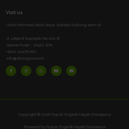
Visit us
Untuk informasi lebih lanjut, silahkan hubungi kami di:
Jl, Letjend Suprapto No 22A-B
Jakarta Pusat – 10520, IDN
+6221-21478080
info@dinosgrow.com
F
I
W
Y
E
a
n
h
o
n
c
s
a
u
v
e
t
t
t
e
b
a
s
u
l
o
g
a
b
o
o
r
p
e
p
k
a
p
e
-
m
f
Copyright © 2026 Pupuk Organik Hayati Dinosaurus
Powered by Pupuk Organik Hayati Dinosaurus