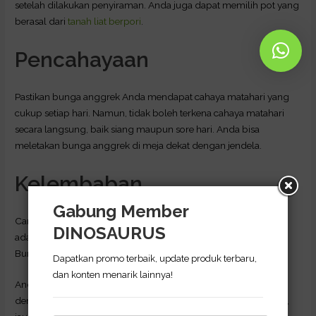
setelah dilakukan penyiraman. Anda juga dapat memilih pot yang
berasal dari
tanah liat berpori
.
Pencahayaan
Pastikan bunga anggrek Anda mendapat cahaya matahari yang
cukup setiap hari. Namun, tidak boleh terkena cahaya matahari
secara langsung, baik siang maupun sore hari. Anda bisa
meletakan bunga anggrek di meja dekat dengan jendela.
Kelembaban
Gabung Member
Cara selanjutnya agar tanaman hias ini dapat bertahan hidup
DINOSAURUS
adalah dengan memperhatikan kelembaban area sekitarnya.
Bunga anggrek menyukai tingkat kelembaban yang tinggi.
Dapatkan promo terbaik, update produk terbaru,
dan konten menarik lainnya!
Anda tidak boleh meletakkan bunga anggrek di tempat yang
dengan langsung diterpa angin dan cahaya matahari. Selain itu,