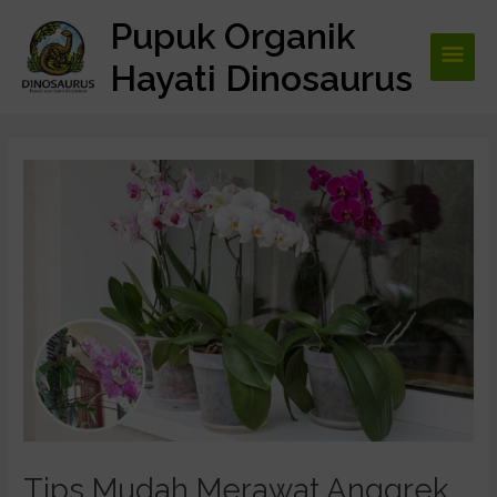
Lewati
Pupuk Organik
Men
ke
konten
Hayati Dinosaurus
Utam
Post
navigation
Tips Mudah Merawat Anggrek